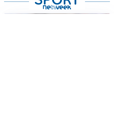
IL NOME NUOVO
Napoli, Musso resta un’opzione per la porta
TITOLARE IN CAMPIONATO
Inter, tocca a Pio Esposito: Chivu gli affida l’attacco