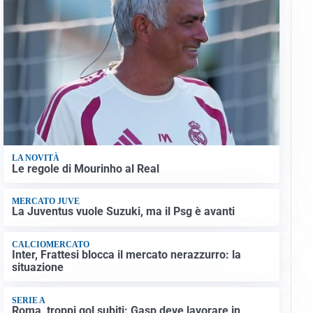
LA NOVITÀ
Le regole di Mourinho al Real
MERCATO JUVE
La Juventus vuole Suzuki, ma il Psg è avanti
CALCIOMERCATO
Inter, Frattesi blocca il mercato nerazzurro: la
situazione
SERIE A
Roma, troppi gol subiti: Gasp deve lavorare in