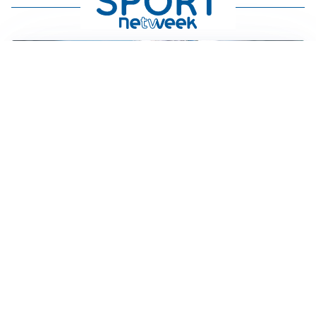
LA NOVITÀ
Le regole di Mourinho al Real
MERCATO JUVE
La Juventus vuole Suzuki, ma il Psg è avanti